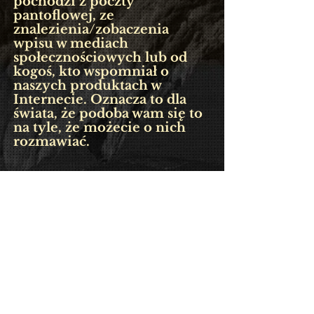
pochodzi z poczty
pantoflowej, ze
znalezienia/zobaczenia
wpisu w mediach
społecznościowych lub od
kogoś, kto wspomniał o
naszych produktach w
Internecie. Oznacza to dla
świata, że podoba wam się to
na tyle, że możecie o nich
rozmawiać.
JAK MOŻESZ
Aplikować:
Aplikuj poprzez formularz
Google
Tutaj
.
Zgłaszaj się tylko wtedy, gdy
potrzebujesz środków na
operacje afirmujące płeć.