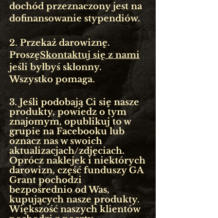
dochód przeznaczony jest na
dofinansowanie stypendiów.
2. Przekaż darowiznę.
Proszę
Skontaktuj się z nami
jeśli byłbyś skłonny.
Wszystko pomaga.
3. Jeśli podobają Ci się nasze
produkty, powiedz o tym
znajomym, opublikuj to w
grupie na Facebooku lub
oznacz nas w swoich
aktualizacjach/zdjęciach.
Oprócz naklejek i niektórych
darowizn, część funduszy GA
Grant pochodzi
bezpośrednio od Was,
kupujących nasze produkty.
Większość naszych klientów