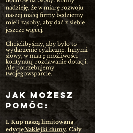
dolarów na osobę. Mamy
nadzieję, że w miarę rozwoju
naszej małej firmy będziemy
mieli zasoby, aby dać z siebie
jeszcze więcej.
Chcielibyśmy, aby było to
wydarzenie cykliczne. Innymi
słowy, w miarę możliwości
kontynuuj rozdawanie dotacji.
Ale potrzebujemy
twojego
wsparcie
.
JAK MOŻESZ
POMÓC:
1. Kup naszą limitowaną
edycję
Naklejki dumy
. Cały