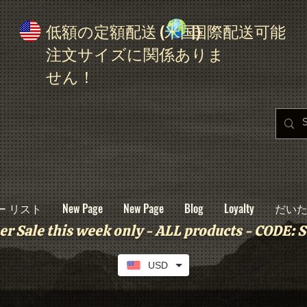
低額の定額配送 (米国)
国際配送可能
注文サイズに関係ありま
せん！
ー リスト
New Page
New Page
Blog
Loyalty
だい
r Sale this week only - ALL products - CODE
USD