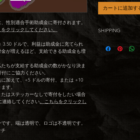
カートに追加す
は、性別適合手術助成金に寄付されます。
こをクリックしてください。
SHIPPING
If you're
only
orderi
 3.50 ドルで、利益は助成金に充てられ
(U.S.A.)
付金が増えるほど、支給できる助成金も増
If you're ordering 
the stickers won't 
私たちが支給する助成金の数がかなり決ま
the already flat-rat
、寄付にご協力ください。
加えて、+5 ドルの寄付、または +10
きます。
またはステッカーなしで寄付をしたい場合
 に連絡してください
。こちらをクリックし
ーです。端は透明で、ロゴは不透明です。
ンチ