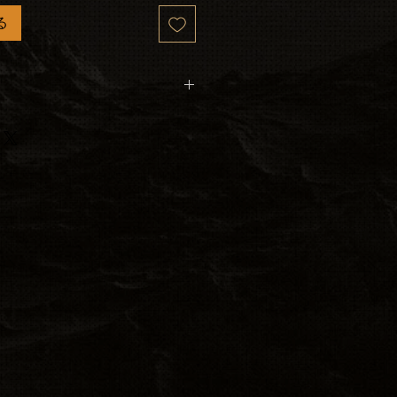
る
ng stickers, shiping is FREE.
other products with the sticker,
add any additional shipping to
e cost.