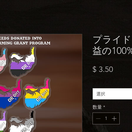
プライド
益の100
価
$ 3.50
格
タイプ
*
選択
数量
*