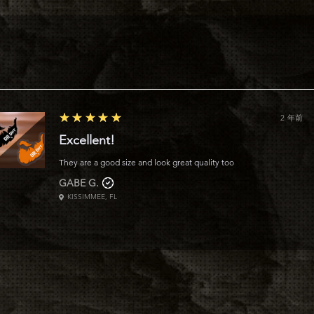
ェアに直接インポ
5
★★★★★
2 年前
Excellent!
They are a good size and look great quality too
GABE G.
KISSIMMEE, FL