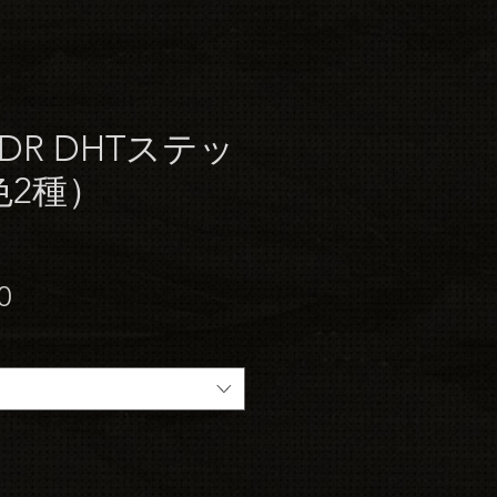
R DHTステッ
色2種）
セ
0
ー
ル
価
格