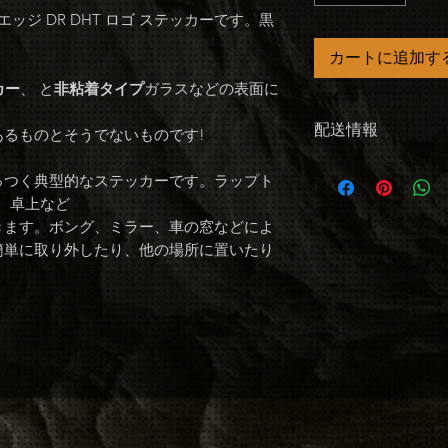
ッジ DR DHT ロゴ ステッカーです。黒
カートに追加す
カー
、 と
非粘着タイプ
ガラスなどの表面に
配送情報
るものとそうでないものです!
米国の配送: USPS 
っつく典型的なステッカーです。ラップト
発送されます。ご注
、卓上など
す.
きます。ボング、ミラー、車の窓などによ
国際配送は異なり
簡単に取り外したり、他の場所に置いたり
注文が届かない場
DRDHTBEARDPR
ルでお問い合わせ
住所が間違って入力ま
の欠落など)、製
ては、私は責任を
い。私は住所を管
に保存されている