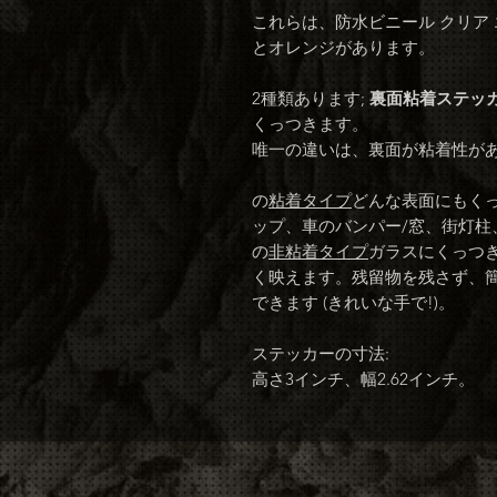
これらは、防水ビニール クリア エ
とオレンジがあります。
2種類あります;
裏面粘着ステッ
くっつきます。
唯一の違いは、裏面が粘着性があ
の
粘着タイプ
どんな表面にもく
ップ、車のバンパー/窓、街灯柱
の
非粘着タイプ
ガラスにくっつ
く映えます。残留物を残さず、
できます (きれいな手で!)。
ステッカーの寸法:
高さ3インチ、幅2.62インチ。