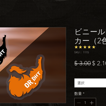
ビニールD
カー（2
5.0
★★★★★
1
SKU： 111S
通
$ 3.00
$ 2.1
常
タイプ
*
価
選択
格
数量
*