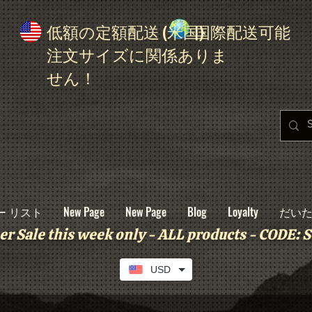
低額の定額配送 (米国)
国際配送可能
注文サイズに関係ありま
せん！
ー リスト
New Page
New Page
Blog
Loyalty
だい
r Sale this week only - ALL products - CODE
USD