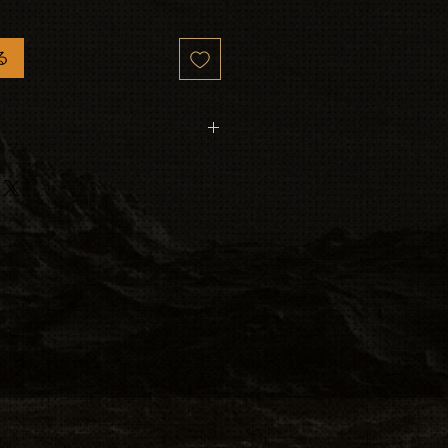
る
ファースト クラス: 1 ～ 4 日で
文の処理に 1 ～ 3 日かかりま
ます。
合は、
ODUCTS@gmail.com までメー
ください。
たは保存された場合 (Apt. #
品を再送するための送料につい
負いません。再確認してくださ
理することはできません.注文
ように、注文から出荷ソフトウ