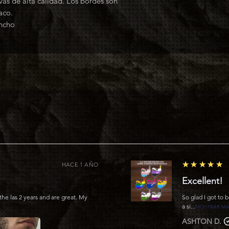
vas de alta calidad. Los bordes son
aco.
ncho
5
★★★★★
HACE 1 AÑO
Excellent!
the las 2 years and are great. My
So glad I got to 
a si...
MOSTRAR M
ASHTON D.