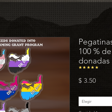
Pegatinas
100 % de
donadas
5.0
★★★★★
2
Preci
$ 3.50
Tipo
*
Elegir