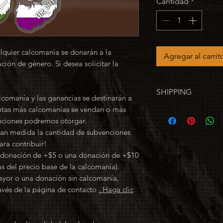
Cantidad
*
ier calcomanía se donarán a la
Agregar al carrit
ción de género. Si desea solicitar la
SHIPPING
lcomanía y las ganancias se destinarán a
ntas más calcomanías se vendan o más
If you're
only
orderi
nciones podremos otorgar.
(U.S.A.)
ran medida la cantidad de subvenciones
If you're ordering 
ra contribuir!
the stickers won't 
a donación de +$5 o una donación de +$10
the already flat-rat
 del precio base de la calcomanía).
ayor o una donación sin calcomanía,
avés de la página de contacto
. Haga clic