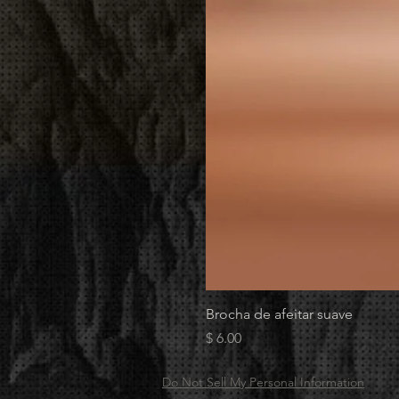
Brocha de afeitar suave
Precio
$ 6.00
Do Not Sell My Personal Information