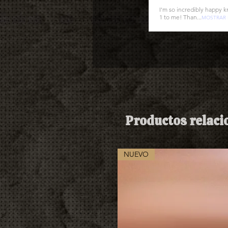
I'm so incredibly happy k
1 to me! Than...
MOSTRAR
Productos relac
NUEVO