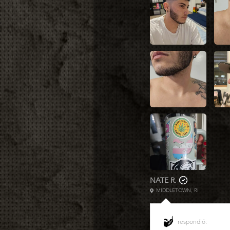
NATE R.
MIDDLETOWN, RI
respondió: