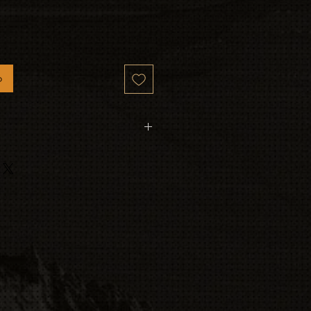
o
ng stickers, shiping is FREE.
other products with the sticker,
add any additional shipping to
e cost.