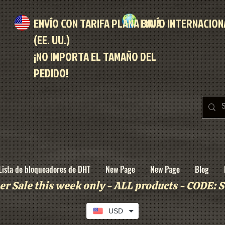
ENVÍO CON TARIFA PLANA BAJA
ENVÍO INTERNACION
(EE. UU.)
¡NO IMPORTA EL TAMAÑO DEL
PEDIDO!
Lista de bloqueadores de DHT
New Page
New Page
Blog
r Sale this week only - ALL products - CODE
USD