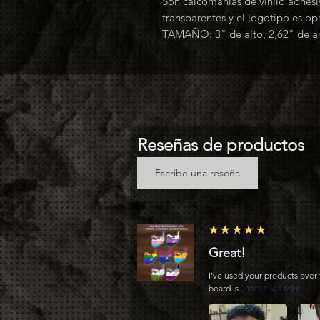
Son calcomanías de vinilo adhesi
transparentes y el logotipo es op
TAMAÑO: 3" de alto, 2,62" de a
Reseñas de productos
Escribe una reseña
5
★★★★★
Great!
I've used your products over 
beard is ...
MOSTRAR MÁS