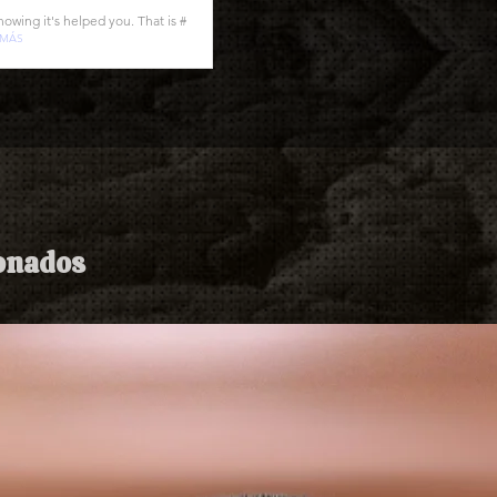
nowing it's helped you. That is #
 MÁS
ionados