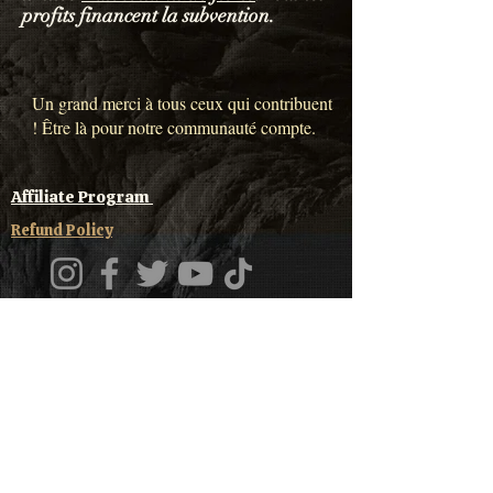
profits financent la subvention.
Un grand merci à tous ceux qui contribuent
! Être là pour notre communauté compte.
Affiliate Program
Refund Policy
Do Not Sell My Personal Information
DR DHT does not sell your personal info,
however Wix (the platform) might. Please
select "do not sell" to avoid this.
© 2022 par Zy
politique de confidentialité
Conditions générales