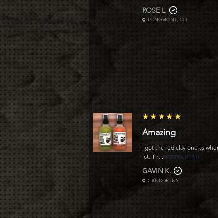
ROSE L.
LONGMONT, CO
5
★★★★★
Amazing
I got the red clay one as whe
lot. Th...
MOSTRA DI PIÙ
GAVIN K.
CANDOR, NY