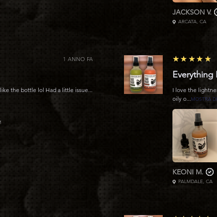
JACKSON V.
ARCATA, CA
5
★★★★★
1 ANNO FA
Everything
like the bottle lol Had a little issue...
I love the lightne
oily o...
MOSTRA DI
M
KEONI M.
PALMDALE, CA