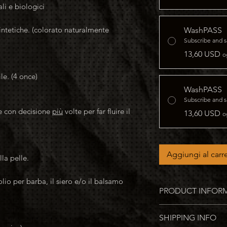
li e biologici
sintetiche. (colorato naturalmente
WashPASS
Subscribe and 
13,60 USD
o
ile. (4 once)
WashPASS
Subscribe and 
e con decisione
più
volte per far fluire il
13,60 USD
o
Aggiungi al carre
lla pelle.
olio per barba, il siero e/o il balsamo
PRODUCT INFOR
- DHT sicuro
SHIPPING INFO
- Adatto ai vegani