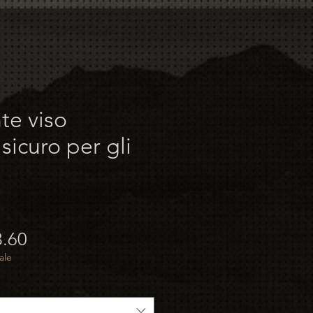
te viso
a sicuro per gli
zo
Prezzo
3.60
lare
scontato
ale