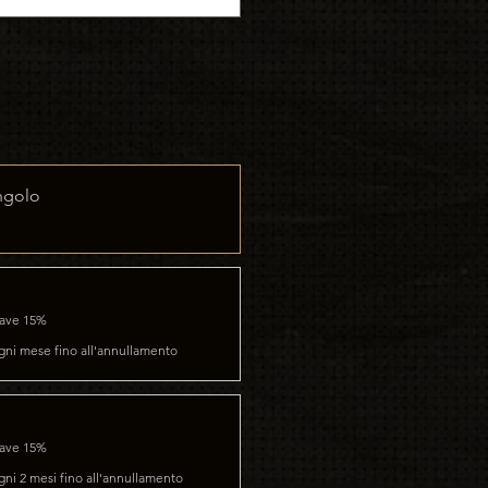
ngolo
save 15%
gni mese fino all'annullamento
save 15%
gni 2 mesi fino all'annullamento