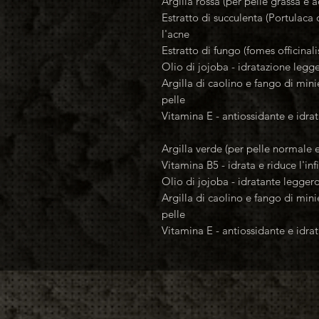
Argilla rossa (per pelle grassa e a
Estratto di succulenta (Portulaca
l'acne
Estratto di fungo (fomes officinali
Olio di jojoba - idratazione legg
Argilla di caolino e fango di mini
pelle
Vitamina E - antiossidante e idra
Argilla verde (per pelle normale e
Vitamina B5 - idrata e riduce l'i
Olio di jojoba - idratante legger
Argilla di caolino e fango di mini
pelle
Vitamina E - antiossidante e idra