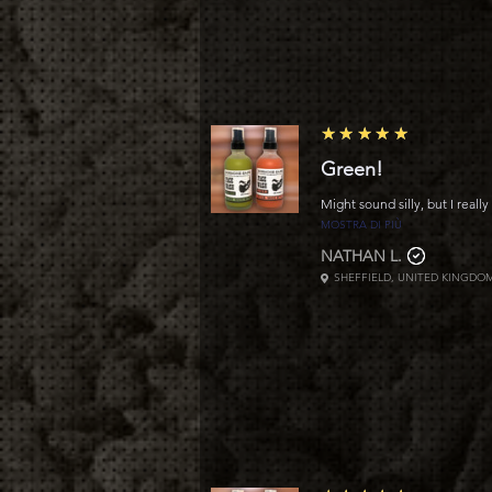
5
★★★★★
Green!
Might sound silly, but I really 
MOSTRA DI PIÙ
NATHAN L.
SHEFFIELD, UNITED KINGDO