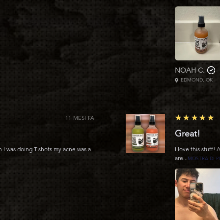
NOAH C.
EDMOND, OK
5
★★★★★
11 MESI FA
Great!
n I was doing T-shots my acne was a
I love this stuff!
are...
MOSTRA DI P