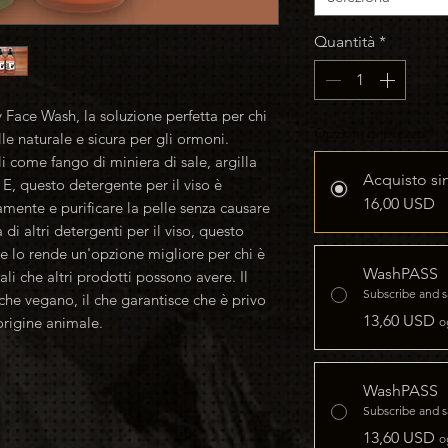
Quantità
*
Face Wash, la soluzione perfetta per chi
Opzioni di prezzo
*
le naturale e sicura per gli ormoni.
i come fango di miniera di sale, argilla
Acquisto si
 E, questo detergente per il viso è
16,00 USD
mente e purificare la pelle senza causare
 di altri detergenti per il viso, questo
he lo rende un'opzione migliore per chi è
WashPASS
li che altri prodotti possono avere. Il
Subscribe and 
che vegano, il che garantisce che è privo
13,60 USD
origine animale.
o
WashPASS
Subscribe and 
13,60 USD
o