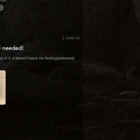
2 ANNI FA
 I needed!
ss of it, it doesn’t leave me feeling extremely
 PIÙ