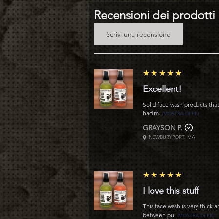
Recensioni dei prodotti
Scrivi una recensione
5
★★★★★
Excellent!
Solid face wash products that
had m...
MOSTRA DI PIÙ
GRAYSON P.
NEWBURYPORT, MA
5
★★★★★
I love this stuff
This face wash is very thick 
between pu...
MOSTRA DI PIÙ